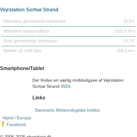
Vejrstation Sortsø Strand
Månedens gennemsnits temperatur
19.0℃
Månedens højeste lufttryk
1022.6 hPa
Årets gennemsnits temperatur
10.7℃
Nedbør i år indtil dato
855.2 mm
Smartphone/Tablet
Der findes en særlig mobiludgave af Vejrstation
Sortsø Strand
IWDL
Links
Danmarks Meteorologiske Institut
Vejret i Europa
Facebook
© 2006-2025 strandvejr.dk