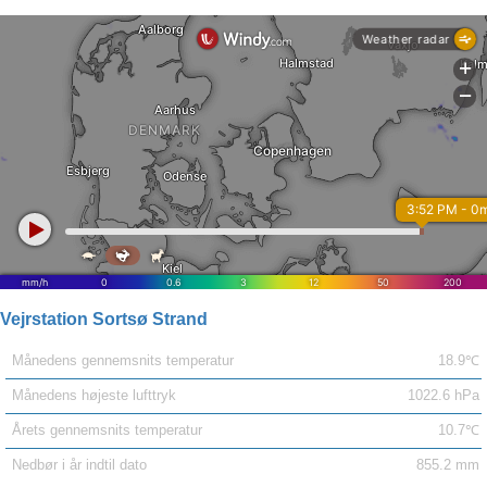
Vejrstation Sortsø Strand
Månedens gennemsnits temperatur
18.9℃
Månedens højeste lufttryk
1022.6 hPa
Årets gennemsnits temperatur
10.7℃
Nedbør i år indtil dato
855.2 mm