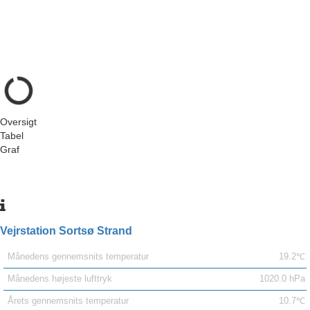
Næste opdatering: 08.08.2026 03:55
Oversigt
Tabel
Graf
Vejrstation Sortsø Strand
Månedens gennemsnits temperatur
19.2℃
Månedens højeste lufttryk
1020.0 hPa
Årets gennemsnits temperatur
10.7℃