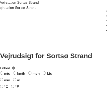
Vejrstation Sortsø Strand
ejrstation Sortsø Strand
Vejrudsigt for Sortsø Strand
Enhed
m/s
km/h
mph
kts
mm
in
°C
°F
Vejrudsigt Sortsø Strand
Opdateret: 07.08.2026 21:41