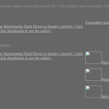
rowser cannot access all needed files. Your gallery may not display corr
Fotogalleri str
 album:
Søvæ
Påsk
Indv