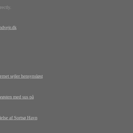
ectly.
andvejr.dk
rnet sejler hensynsløst
eøsten med sus på
ielse af Sortsø Havn