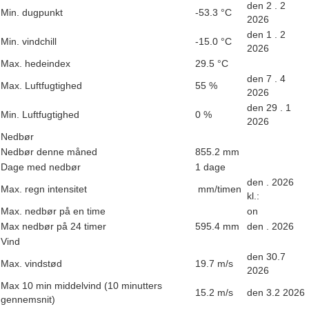
den 2 . 2
Min. dugpunkt
-53.3 °C
2026
den 1 . 2
Min. vindchill
-15.0 °C
2026
Max. hedeindex
29.5 °C
den 7 . 4
Max. Luftfugtighed
55 %
2026
den 29 . 1
Min. Luftfugtighed
0 %
2026
Nedbør
Nedbør denne måned
855.2 mm
Dage med nedbør
1 dage
den . 2026
Max. regn intensitet
mm/timen
kl.:
Max. nedbør på en time
on
Max nedbør på 24 timer
595.4 mm
den . 2026
Vind
den 30.7
Max. vindstød
19.7 m/s
2026
Max 10 min middelvind
(10 minutters
15.2 m/s
den 3.2 2026
gennemsnit)