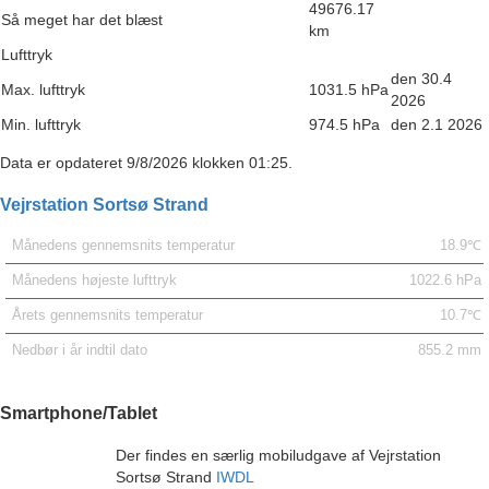
49676.17
Så meget har det blæst
km
Lufttryk
den 30.4
Max. lufttryk
1031.5 hPa
2026
Min. lufttryk
974.5 hPa
den 2.1 2026
Data er opdateret 9/8/2026 klokken 01:25.
Vejrstation Sortsø Strand
Månedens gennemsnits temperatur
18.9℃
Månedens højeste lufttryk
1022.6 hPa
Årets gennemsnits temperatur
10.7℃
Nedbør i år indtil dato
855.2 mm
Smartphone/Tablet
Der findes en særlig mobiludgave af Vejrstation
Sortsø Strand
IWDL