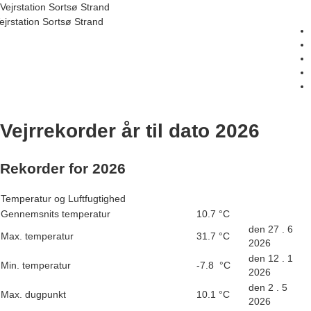
Vejrstation Sortsø Strand
ejrstation Sortsø Strand
Vejrrekorder år til dato
2026
Rekorder for 2026
Temperatur og Luftfugtighed
Gennemsnits temperatur
10.7 °C
den 27 . 6
Max. temperatur
31.7 °C
2026
den 12 . 1
Min. temperatur
-7.8 °C
2026
den 2 . 5
Max. dugpunkt
10.1 °C
2026